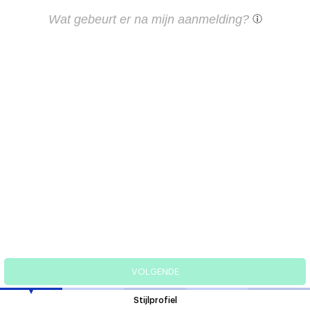
Wat gebeurt er na mijn aanmelding?
Laatste details
Maten & Fits
Stijlprofiel
Over jou
Klaar!